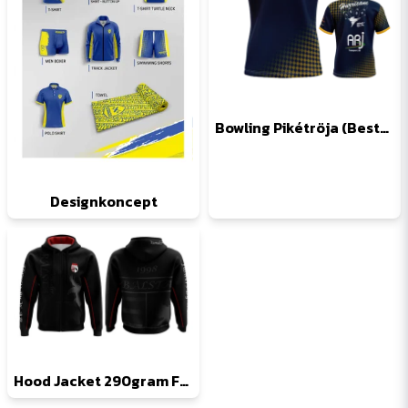
Bowling Pikétröja (Beställningsvara, endast specialdesign)
Designkoncept
Hood Jacket 290gram FZ (Beställningsvara, endast specialdesign)