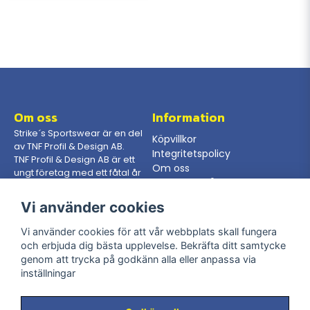
Om oss
Information
Strike´s Sportswear är en del
Köpvillkor
av TNF Profil & Design AB.
Integritetspolicy
TNF Profil & Design AB är ett
Om oss
ungt företag med ett fåtal år
Gör en förfrågan
på nacken, dock så har vi
som jobbar här en mångårig
Vi använder cookies
erfarenhet från branschen.
Vi använder cookies för att vår webbplats skall fungera
och erbjuda dig bästa upplevelse. Bekräfta ditt samtycke
Kontakta oss
Följ oss
genom att trycka på godkänn alla eller anpassa via
Telefon: 08-400 205 65
inställningar
Facebook
Mail:
info@strikessportswear.se
Instagram
Adress: Råsundavägen 116,
169 50 Solna