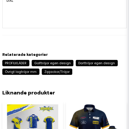
5XL
Relaterade kategorier
PROFILKLÄDER
Golftröjor egen design
Darttröjor egen design
Övrigt lagtröjor mm
Zipjackor/Tröjor
Liknande produkter