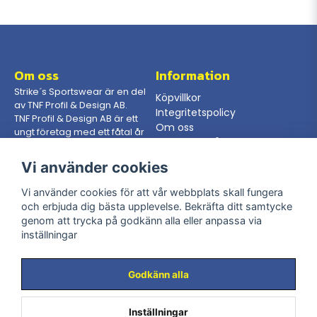
Om oss
Information
Strike´s Sportswear är en del
Köpvillkor
av TNF Profil & Design AB.
Integritetspolicy
TNF Profil & Design AB är ett
Om oss
ungt företag med ett fåtal år
Gör en förfrågan
på nacken, dock så har vi
som jobbar här en mångårig
Vi använder cookies
erfarenhet från branschen.
Vi använder cookies för att vår webbplats skall fungera
och erbjuda dig bästa upplevelse. Bekräfta ditt samtycke
Kontakta oss
Följ oss
genom att trycka på godkänn alla eller anpassa via
Telefon: 08-400 205 65
inställningar
Facebook
Mail:
info@strikessportswear.se
Instagram
Adress: Råsundavägen 116,
169 50 Solna
Godkänn alla
Inställningar