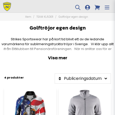
Hem
TEAM KLÄDER
Golftröjor egen design
Golftröjor egen design
Strikes Sportswear har på kort tid blivit ett av de ledande
varumärkena för sublimeringstryckta tröjor i Sverige. Vi klär upp allt
ifrån Elitklubben till Pensionärsföreningen. När ni anlitar oss för er
egna designade och unika lagtröja så får ni också personlig service
Visa mer
av oss och möjlighet finns att besöka oss i vårt Showroom i Solna.
4 produkter
Publiceringsdatum