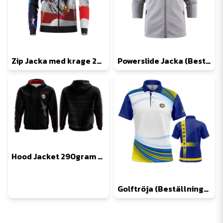
Zip Jacka med krage 290gr (Beställningsvara och endast specialdesignad)
Powerslide Jacka (Beställningsvara, kontakta oss för förslag)
Hood Jacket 290gram FZ (Beställningsvara, endast specialdesign)
Golftröja (Beställningsvara, endast specialdesign)