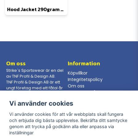
Hood Jacket 290gram FZ (Beställningsvara, endast specialdesign)
Om oss
Information
Strike´s Sportswear är en del
Köpvillkor
av TNF Profil & Design AB.
Integritetspolicy
TNF Profil & Design AB är ett
Om oss
ungt företag med ett fåtal år
Gör en förfrågan
på nacken, dock så har vi
som jobbar här en mångårig
Vi använder cookies
erfarenhet från branschen.
Vi använder cookies för att vår webbplats skall fungera
och erbjuda dig bästa upplevelse. Bekräfta ditt samtycke
Kontakta oss
Följ oss
genom att trycka på godkänn alla eller anpassa via
Telefon: 08-400 205 65
inställningar
Facebook
Mail:
info@strikessportswear.se