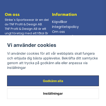
Om oss
Information
Strike´s Sportswear är en del
Köpvillkor
av TNF Profil & Design AB.
Integritetspolicy
TNF Profil & Design AB är ett
Om oss
ungt företag med ett fåtal år
Gör en förfrågan
på nacken, dock så har vi
som jobbar här en mångårig
Vi använder cookies
erfarenhet från branschen.
Vi använder cookies för att vår webbplats skall fungera
och erbjuda dig bästa upplevelse. Bekräfta ditt samtycke
Kontakta oss
Följ oss
genom att trycka på godkänn alla eller anpassa via
Telefon: 08-400 205 65
inställningar
Facebook
Mail:
info@strikessportswear.se
Instagram
Adress: Råsundavägen 116,
169 50 Solna
Godkänn alla
Inställningar
Powered by Nyehandel AB