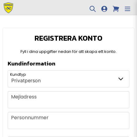
REGISTRERA KONTO
Fyll i dina uppgifter nedan för att skapa ett konto.
Kundinformation
frontend.form.customer_type
frontend.form.customr-type
Kundtyp
Mejladress
Mejladress
Personnummer
Personnummer