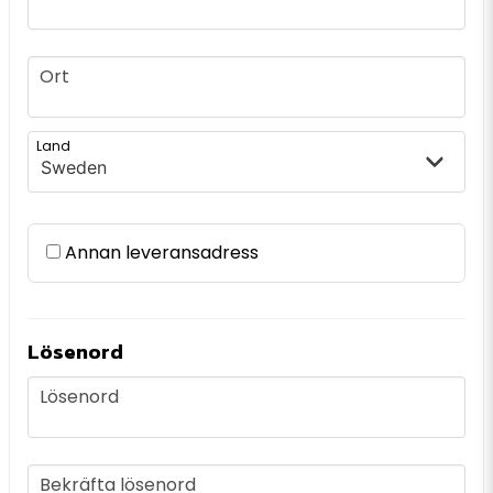
frontend.form.billing_address.city
Ort
frontend.form.billing_address.country
Land
Annan leveransadress
Lösenord
Lösenord
Lösenord
frontend.form.password_confirmation
Bekräfta lösenord