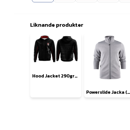
Liknande produkter
Hood Jacket 290gram FZ (Beställningsvara, endast specialdesign)
Powerslide Jacka (Beställningsvara, kontakta oss för förslag)