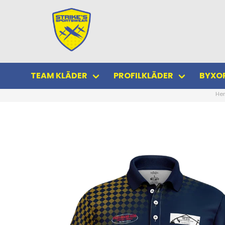
TEAM KLÄDER
PROFILKLÄDER
BYXOR
He