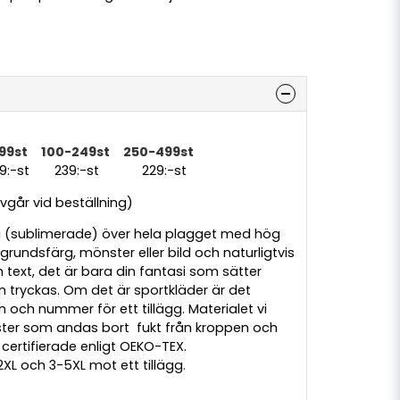
99st 100-249st 250-499st
69:-st 239:-st 229:-st
går vid beställning)
ta (sublimerade) över hela plagget med hög
kgrundsfärg, mönster eller bild och naturligtvis
h text, det är bara din fantasi som sätter
 tryckas. Om det är sportkläder är det
och nummer för ett tillägg. Materialet vi
ster som andas bort fukt från kroppen och
 certifierade enligt OEKO-TEX.
2XL och 3-5XL mot ett tillägg.