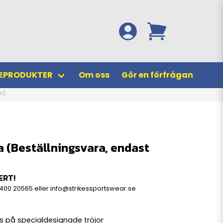
EPRODUKTER
Om oss
Gör en förfrågan
n)
a (Beställningsvara, endast
ERT!
400 20565
eller
info@strikessportswear.se
ms på specialdesignade tröjor