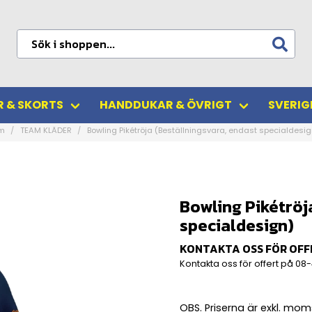
 & SKORTS
HANDDUKAR & ÖVRIGT
SVERIG
m
TEAM KLÄDER
Bowling Pikétröja (Beställningsvara, endast specialdesig
Bowling Pikétröj
specialdesign)
KONTAKTA OSS FÖR OFF
Kontakta oss för offert på
08-
OBS. Priserna är exkl. mo