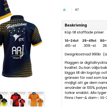
67
Beskrivning
Köp till stafflade priser:
10-24st 25-49st 50-
410:-st 309:-st 2
Designkostnad 990kr (av
Plaggen är digitaltryck
kvalitet. Du kan välja ba
lägga till din logotyp oc
gränsen för vad som kan
möjligt att ge dem namn 
använder är 100% polye
torkar snabbt. Alla tyger
Finns i herr-& dam-; XS-