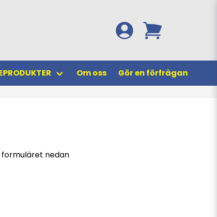
EPRODUKTER
Om oss
Gör en förfrågan
i formuläret nedan