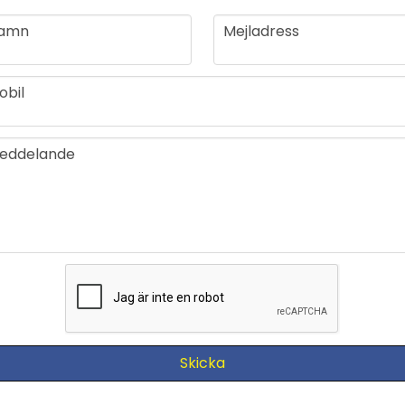
me
email
amn
Mejladress
one
obil
message
eddelande
Skicka