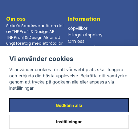
Om oss
Information
Strike´s Sportswear är en del
Köpvillkor
av TNF Profil & Design AB.
Integritetspolicy
TNF Profil & Design AB är ett
Om oss
ungt företag med ett fåtal år
Gör en förfrågan
på nacken, dock så har vi
som jobbar här en mångårig
Vi använder cookies
erfarenhet från branschen.
Vi använder cookies för att vår webbplats skall fungera
och erbjuda dig bästa upplevelse. Bekräfta ditt samtycke
Kontakta oss
Följ oss
genom att trycka på godkänn alla eller anpassa via
Telefon: 08-400 205 65
inställningar
Facebook
Mail:
info@strikessportswear.se
Instagram
Adress: Råsundavägen 116,
169 50 Solna
Godkänn alla
Inställningar
Powered by Nyehandel AB