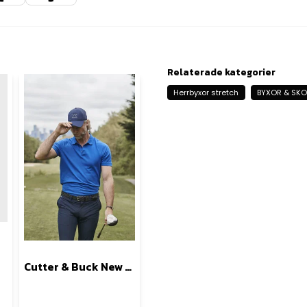
Relaterade kategorier
Herrbyxor stretch
BYXOR & SKO
Cutter & Buck New Salish Pants Herr