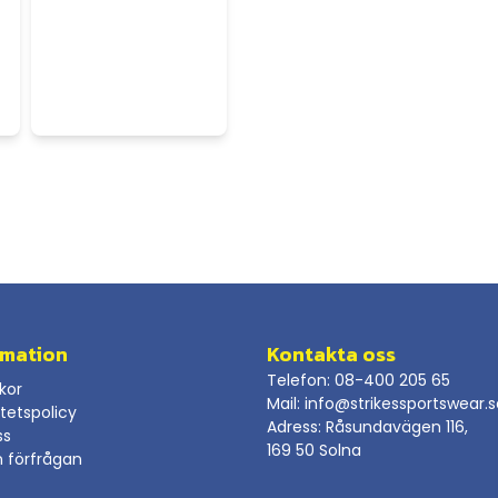
rmation
Kontakta oss
Telefon: 08-400 205 65
lkor
Mail:
info@strikessportswear.
itetspolicy
Adress: Råsundavägen 116,
ss
169 50 Solna
n förfrågan