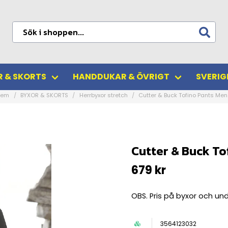
 & SKORTS
HANDDUKAR & ÖVRIGT
SVERIG
Hem
BYXOR & SKORTS
Herrbyxor stretch
Cutter & Buck Tofino Pants Men
Cutter & Buck To
679 kr
OBS. Pris på byxor och und
3564123032