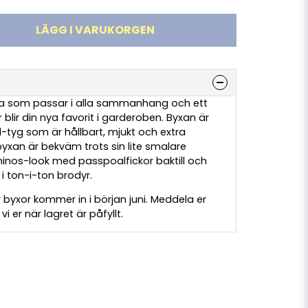
LÄGG I VARUKORGEN
xa som passar i alla sammanhang och ett
blir din nya favorit i garderoben. Byxan är
d-tyg som är hållbart, mjukt och extra
 byxan är bekväm trots sin lite smalare
hinos-look med passpoalfickor baktill och
i ton-i-ton brodyr.
 byxor kommer in i början juni. Meddela er
 er när lagret är påfyllt.