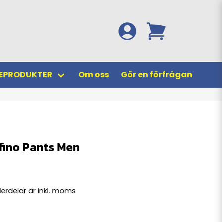
EPRODUKTER
Om oss
Gör en förfrågan
fino Pants Men
erdelar är inkl. moms