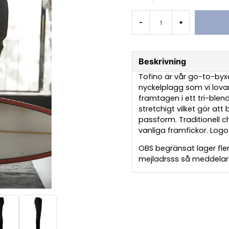
-
+
Beskrivning
Tofino är vår go-to-by
nyckelplagg som vi lovar 
framtagen i ett tri-blen
stretchigt vilket gör att
passform. Traditionell c
vanliga framfickor. Logo 
OBS begränsat lager fler
mejladrsss så meddelar vi