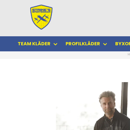
TEAM KLÄDER
PROFILKLÄDER
BYXOR