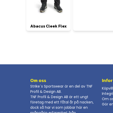
Abacus Cleek Flex
Om oss
Info
Strike´s Sportswear är en del av TNF
Köpvil
Profil & Design AB.
Integr
TNF Profil & Design AB är ett ungt
Om o
företag med ett fåtal år på nacken,
Gör e
dock så har vi som jobbar här en
mångårig erfarenhet från